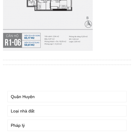
TÌM KIẾM