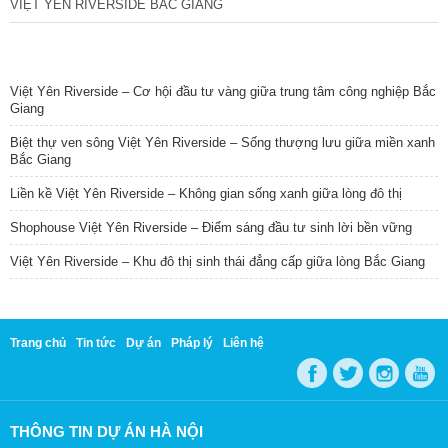
VIỆT YÊN RIVERSIDE BẮC GIANG
TIN NỔI BẬT
Việt Yên Riverside – Cơ hội đầu tư vàng giữa trung tâm công nghiệp Bắc
Giang
Biệt thự ven sông Việt Yên Riverside – Sống thượng lưu giữa miền xanh
Bắc Giang
Liền kề Việt Yên Riverside – Không gian sống xanh giữa lòng đô thị
Shophouse Việt Yên Riverside – Điểm sáng đầu tư sinh lời bền vững
Việt Yên Riverside – Khu đô thị sinh thái đẳng cấp giữa lòng Bắc Giang
Trang chủ
Tin tức
Dự án
Pháp lý
Liên hệ
THÔNG TIN DỰ ÁN HÀ NỘI