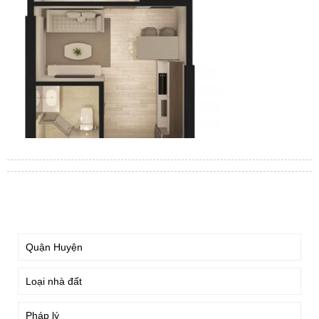
TÌM KIẾM