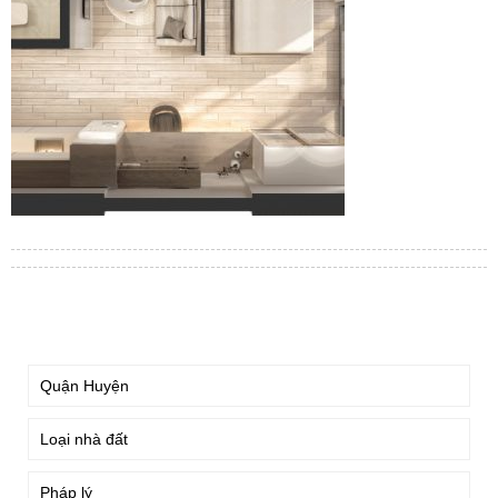
TÌM KIẾM