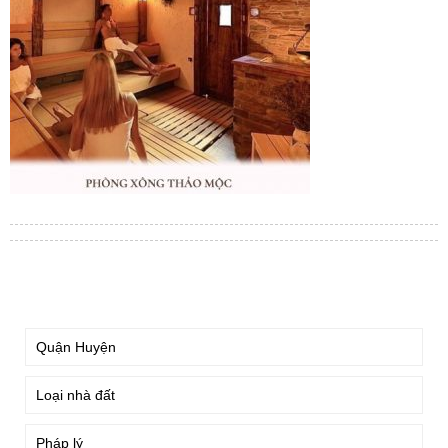
TÌM KIẾM