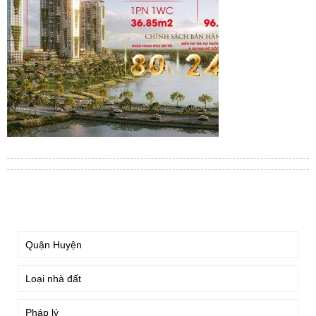
TÌM KIẾM