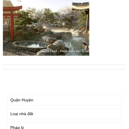
TÌM KIẾM