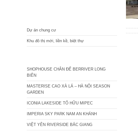
DỰ ÁN
Dự án chung cư
Khu đô thị mới, liền kề, biệt thự
CÁC DỰ ÁN MỚI NHẤT
SHOPHOUSE CHÂN ĐẾ BERRIVER LONG
BIÊN
MASTERISE CAO XÀ LÁ – HÀ NỘI SEASON
GARDEN
ICONIA LAKESIDE TỐ HỮU MIPEC
IMPERIA SKY PARK NAM AN KHÁNH
VIỆT YÊN RIVERSIDE BẮC GIANG