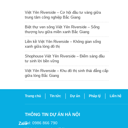
TIN NỔI BẬT
Việt Yên Riverside – Cơ hội đầu tư vàng giữa
trung tâm công nghiệp Bắc Giang
Biệt thự ven sông Việt Yên Riverside – Sống
thượng lưu giữa miền xanh Bắc Giang
Liền kề Việt Yên Riverside – Không gian sống
xanh giữa lòng đô thị
Shophouse Việt Yên Riverside – Điểm sáng đầu
tư sinh lời bền vững
Việt Yên Riverside – Khu đô thị sinh thái đẳng cấp
giữa lòng Bắc Giang
Trang chủ
Tin tức
Dự án
Pháp lý
Liên hệ
THÔNG TIN DỰ ÁN HÀ NỘI
Tel: 0986 866 790
Zalo