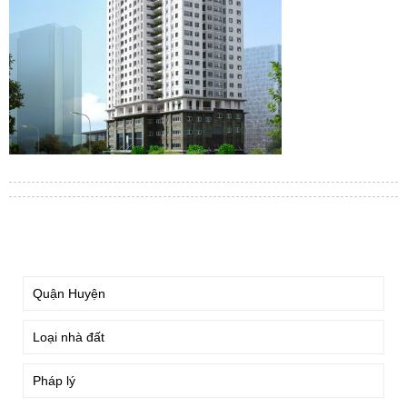
TÌM KIẾM