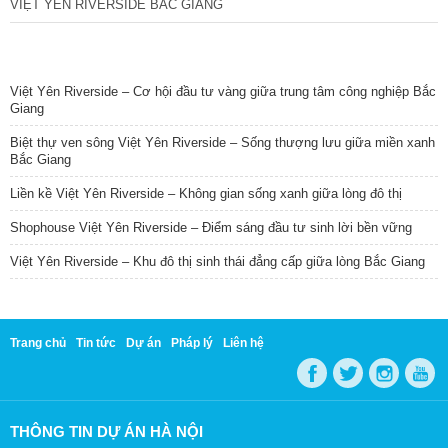
VIỆT YÊN RIVERSIDE BẮC GIANG
TIN NỔI BẬT
Việt Yên Riverside – Cơ hội đầu tư vàng giữa trung tâm công nghiệp Bắc
Giang
Biệt thự ven sông Việt Yên Riverside – Sống thượng lưu giữa miền xanh
Bắc Giang
Liền kề Việt Yên Riverside – Không gian sống xanh giữa lòng đô thị
Shophouse Việt Yên Riverside – Điểm sáng đầu tư sinh lời bền vững
Việt Yên Riverside – Khu đô thị sinh thái đẳng cấp giữa lòng Bắc Giang
Trang chủ
Tin tức
Dự án
Pháp lý
Liên hệ
THÔNG TIN DỰ ÁN HÀ NỘI