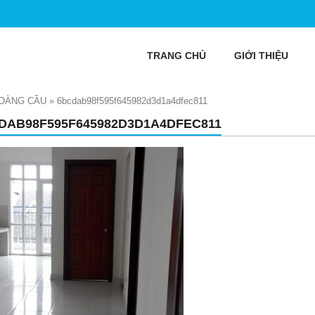
TRANG CHỦ
GIỚI THIỆU
HOÀNG CẦU
»
6bcdab98f595f645982d3d1a4dfec811
DAB98F595F645982D3D1A4DFEC811