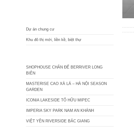
DỰ ÁN
Dự án chung cư
Khu đô thị mới, liền kề, biệt thự
CÁC DỰ ÁN MỚI NHẤT
SHOPHOUSE CHÂN ĐẾ BERRIVER LONG
BIÊN
MASTERISE CAO XÀ LÁ – HÀ NỘI SEASON
GARDEN
ICONIA LAKESIDE TỐ HỮU MIPEC
IMPERIA SKY PARK NAM AN KHÁNH
VIỆT YÊN RIVERSIDE BẮC GIANG