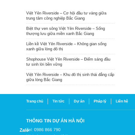
TIN NỔI BẬT
Việt Yên Riverside – Cơ hội đầu tư vàng giữa
trung tâm công nghiệp Bắc Giang
Biệt thự ven sông Việt Yên Riverside – Sống
thượng lưu giữa miền xanh Bắc Giang
Liền kề Việt Yên Riverside – Không gian sống
xanh giữa lòng đô thị
Shophouse Việt Yên Riverside – Điểm sáng đầu
tư sinh lời bền vững
Việt Yên Riverside – Khu đô thị sinh thái đẳng cấp
giữa lòng Bắc Giang
Trang chủ
Tin tức
Dự án
Pháp lý
Liên hệ
THÔNG TIN DỰ ÁN HÀ NỘI
Tel: 0986 866 790
Zalo