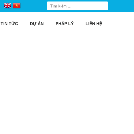
TIN TỨC
DỰ ÁN
PHÁP LÝ
LIÊN HỆ