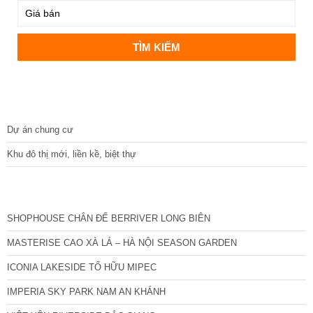
DỰ ÁN
Dự án chung cư
Khu đô thị mới, liền kề, biệt thự
CÁC DỰ ÁN MỚI NHẤT
SHOPHOUSE CHÂN ĐẾ BERRIVER LONG BIÊN
MASTERISE CAO XÀ LÁ – HÀ NỘI SEASON GARDEN
ICONIA LAKESIDE TỐ HỮU MIPEC
IMPERIA SKY PARK NAM AN KHÁNH