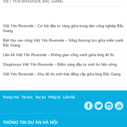
VIỆT YÊN RIVERSIDE BẮC GIANG
TIN NỔI BẬT
Việt Yên Riverside – Cơ hội đầu tư vàng giữa trung tâm công nghiệp Bắc
Giang
Biệt thự ven sông Việt Yên Riverside – Sống thượng lưu giữa miền xanh
Bắc Giang
Liền kề Việt Yên Riverside – Không gian sống xanh giữa lòng đô thị
Shophouse Việt Yên Riverside – Điểm sáng đầu tư sinh lời bền vững
Việt Yên Riverside – Khu đô thị sinh thái đẳng cấp giữa lòng Bắc Giang
Trang chủ
Tin tức
Dự án
Pháp lý
Liên hệ
THÔNG TIN DỰ ÁN HÀ NỘI