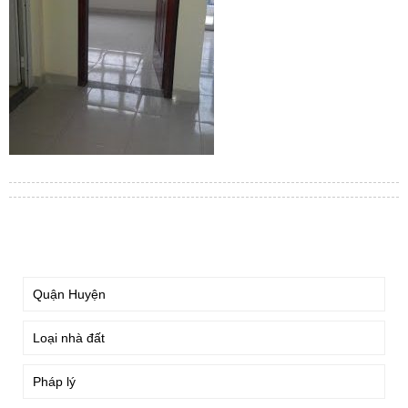
TÌM KIẾM