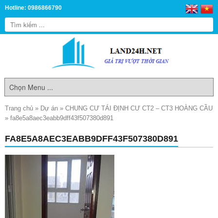
Hotline: 0986866790
Trang chủ
»
Dự án
»
CHUNG CƯ TÁI ĐỊNH CƯ CT2 – CT3 HOÀNG CẦU
»
fa8e5a8aec3eabb9dff43f507380d891
FA8E5A8AEC3EABB9DFF43F507380D891