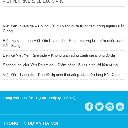
VIỆT YÊN RIVERSIDE BẮC GIANG
TIN NỔI BẬT
Việt Yên Riverside – Cơ hội đầu tư vàng giữa trung tâm công nghiệp Bắc
Giang
Biệt thự ven sông Việt Yên Riverside – Sống thượng lưu giữa miền xanh
Bắc Giang
Liền kề Việt Yên Riverside – Không gian sống xanh giữa lòng đô thị
Shophouse Việt Yên Riverside – Điểm sáng đầu tư sinh lời bền vững
Việt Yên Riverside – Khu đô thị sinh thái đẳng cấp giữa lòng Bắc Giang
Trang chủ
Tin tức
Dự án
Pháp lý
Liên hệ
THÔNG TIN DỰ ÁN HÀ NỘI