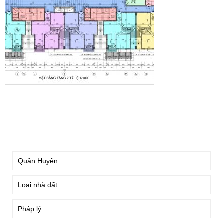
TÌM KIẾM