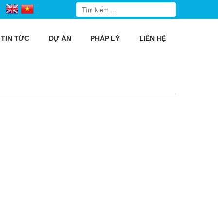
TIN TỨC
DỰ ÁN
PHÁP LÝ
LIÊN HỆ