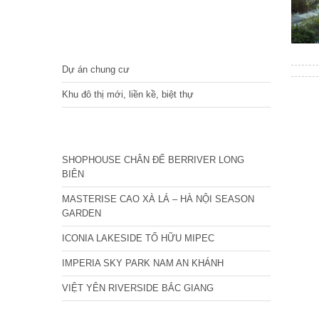
DỰ ÁN
Dự án chung cư
Khu đô thị mới, liền kề, biệt thự
CÁC DỰ ÁN MỚI NHẤT
SHOPHOUSE CHÂN ĐẾ BERRIVER LONG
BIÊN
MASTERISE CAO XÀ LÁ – HÀ NỘI SEASON
GARDEN
ICONIA LAKESIDE TỐ HỮU MIPEC
IMPERIA SKY PARK NAM AN KHÁNH
VIỆT YÊN RIVERSIDE BẮC GIANG