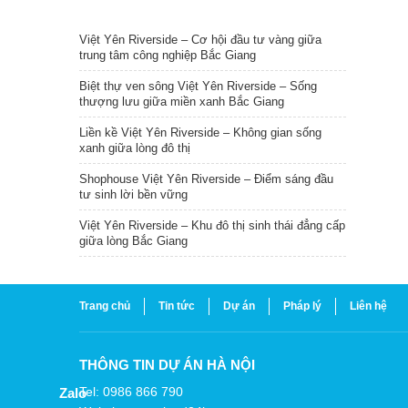
TIN NỔI BẬT
Việt Yên Riverside – Cơ hội đầu tư vàng giữa
trung tâm công nghiệp Bắc Giang
Biệt thự ven sông Việt Yên Riverside – Sống
thượng lưu giữa miền xanh Bắc Giang
Liền kề Việt Yên Riverside – Không gian sống
xanh giữa lòng đô thị
Shophouse Việt Yên Riverside – Điểm sáng đầu
tư sinh lời bền vững
Việt Yên Riverside – Khu đô thị sinh thái đẳng cấp
giữa lòng Bắc Giang
Trang chủ
Tin tức
Dự án
Pháp lý
Liên hệ
THÔNG TIN DỰ ÁN HÀ NỘI
Tel: 0986 866 790
Zalo