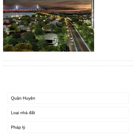
TÌM KIẾM