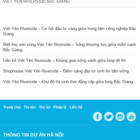
VIỆT YÊN RIVERSIDE BẮC GIANG
TIN NỔI BẬT
Việt Yên Riverside – Cơ hội đầu tư vàng giữa trung tâm công nghiệp Bắc
Giang
Biệt thự ven sông Việt Yên Riverside – Sống thượng lưu giữa miền xanh
Bắc Giang
Liền kề Việt Yên Riverside – Không gian sống xanh giữa lòng đô thị
Shophouse Việt Yên Riverside – Điểm sáng đầu tư sinh lời bền vững
Việt Yên Riverside – Khu đô thị sinh thái đẳng cấp giữa lòng Bắc Giang
Trang chủ
Tin tức
Dự án
Pháp lý
Liên hệ
THÔNG TIN DỰ ÁN HÀ NỘI