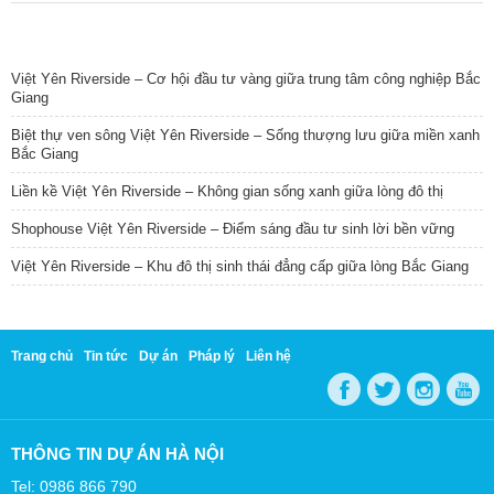
TIN NỔI BẬT
Việt Yên Riverside – Cơ hội đầu tư vàng giữa trung tâm công nghiệp Bắc
Giang
Biệt thự ven sông Việt Yên Riverside – Sống thượng lưu giữa miền xanh
Bắc Giang
Liền kề Việt Yên Riverside – Không gian sống xanh giữa lòng đô thị
Shophouse Việt Yên Riverside – Điểm sáng đầu tư sinh lời bền vững
Việt Yên Riverside – Khu đô thị sinh thái đẳng cấp giữa lòng Bắc Giang
Trang chủ
Tin tức
Dự án
Pháp lý
Liên hệ
THÔNG TIN DỰ ÁN HÀ NỘI
Tel: 0986 866 790