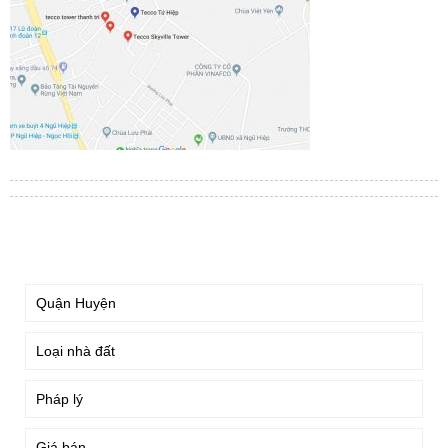
TÌM KIẾM