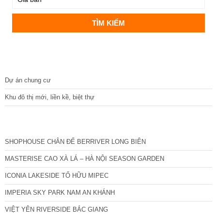
DỰ ÁN
Dự án chung cư
Khu đô thị mới, liền kề, biệt thự
CÁC DỰ ÁN MỚI NHẤT
SHOPHOUSE CHÂN ĐẾ BERRIVER LONG BIÊN
MASTERISE CAO XÀ LÁ – HÀ NỘI SEASON GARDEN
ICONIA LAKESIDE TỐ HỮU MIPEC
IMPERIA SKY PARK NAM AN KHÁNH
VIỆT YÊN RIVERSIDE BẮC GIANG