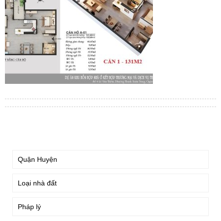
TÌM KIẾM