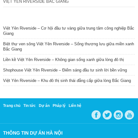
VIỆT YÊN RIVERSIDE BẮC GIANG
TIN NỔI BẬT
Việt Yên Riverside – Cơ hội đầu tư vàng giữa trung tâm công nghiệp Bắc
Giang
Biệt thự ven sông Việt Yên Riverside – Sống thượng lưu giữa miền xanh
Bắc Giang
Liền kề Việt Yên Riverside – Không gian sống xanh giữa lòng đô thị
Shophouse Việt Yên Riverside – Điểm sáng đầu tư sinh lời bền vững
Việt Yên Riverside – Khu đô thị sinh thái đẳng cấp giữa lòng Bắc Giang
Trang chủ
Tin tức
Dự án
Pháp lý
Liên hệ
THÔNG TIN DỰ ÁN HÀ NỘI