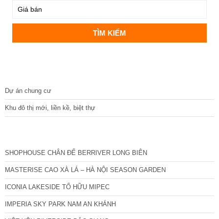
DỰ ÁN
Dự án chung cư
Khu đô thị mới, liền kề, biệt thự
CÁC DỰ ÁN MỚI NHẤT
SHOPHOUSE CHÂN ĐẾ BERRIVER LONG BIÊN
MASTERISE CAO XÀ LÁ – HÀ NỘI SEASON GARDEN
ICONIA LAKESIDE TỐ HỮU MIPEC
IMPERIA SKY PARK NAM AN KHÁNH