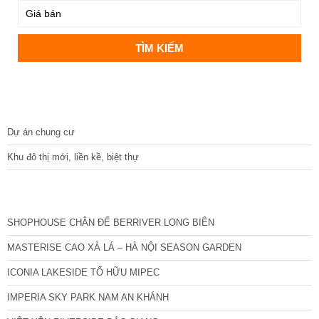
DỰ ÁN
Dự án chung cư
Khu đô thị mới, liền kề, biệt thự
CÁC DỰ ÁN MỚI NHẤT
SHOPHOUSE CHÂN ĐẾ BERRIVER LONG BIÊN
MASTERISE CAO XÀ LÁ – HÀ NỘI SEASON GARDEN
ICONIA LAKESIDE TỐ HỮU MIPEC
IMPERIA SKY PARK NAM AN KHÁNH