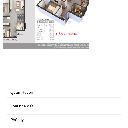
TÌM KIẾM