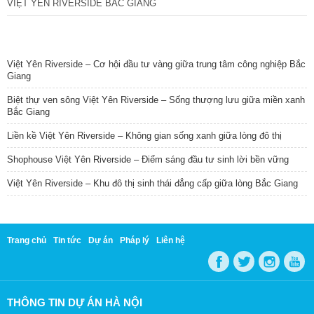
VIỆT YÊN RIVERSIDE BẮC GIANG
TIN NỔI BẬT
Việt Yên Riverside – Cơ hội đầu tư vàng giữa trung tâm công nghiệp Bắc
Giang
Biệt thự ven sông Việt Yên Riverside – Sống thượng lưu giữa miền xanh
Bắc Giang
Liền kề Việt Yên Riverside – Không gian sống xanh giữa lòng đô thị
Shophouse Việt Yên Riverside – Điểm sáng đầu tư sinh lời bền vững
Việt Yên Riverside – Khu đô thị sinh thái đẳng cấp giữa lòng Bắc Giang
Trang chủ
Tin tức
Dự án
Pháp lý
Liên hệ
THÔNG TIN DỰ ÁN HÀ NỘI