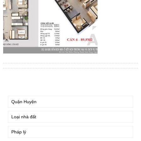
TÌM KIẾM