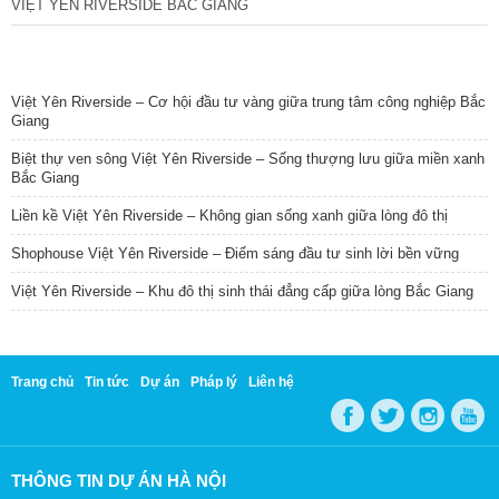
VIỆT YÊN RIVERSIDE BẮC GIANG
TIN NỔI BẬT
Việt Yên Riverside – Cơ hội đầu tư vàng giữa trung tâm công nghiệp Bắc
Giang
Biệt thự ven sông Việt Yên Riverside – Sống thượng lưu giữa miền xanh
Bắc Giang
Liền kề Việt Yên Riverside – Không gian sống xanh giữa lòng đô thị
Shophouse Việt Yên Riverside – Điểm sáng đầu tư sinh lời bền vững
Việt Yên Riverside – Khu đô thị sinh thái đẳng cấp giữa lòng Bắc Giang
Trang chủ
Tin tức
Dự án
Pháp lý
Liên hệ
THÔNG TIN DỰ ÁN HÀ NỘI