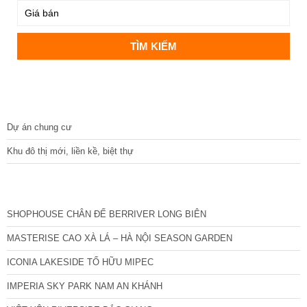
DỰ ÁN
Dự án chung cư
Khu đô thị mới, liền kề, biệt thự
CÁC DỰ ÁN MỚI NHẤT
SHOPHOUSE CHÂN ĐẾ BERRIVER LONG BIÊN
MASTERISE CAO XÀ LÁ – HÀ NỘI SEASON GARDEN
ICONIA LAKESIDE TỐ HỮU MIPEC
IMPERIA SKY PARK NAM AN KHÁNH