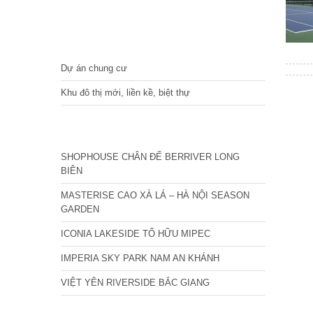
DỰ ÁN
Dự án chung cư
Khu đô thị mới, liền kề, biệt thự
CÁC DỰ ÁN MỚI NHẤT
SHOPHOUSE CHÂN ĐẾ BERRIVER LONG
BIÊN
MASTERISE CAO XÀ LÁ – HÀ NỘI SEASON
GARDEN
ICONIA LAKESIDE TỐ HỮU MIPEC
IMPERIA SKY PARK NAM AN KHÁNH
VIỆT YÊN RIVERSIDE BẮC GIANG