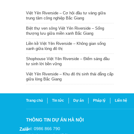
TIN NỔI BẬT
Việt Yên Riverside – Cơ hội đầu tư vàng giữa
trung tâm công nghiệp Bắc Giang
Biệt thự ven sông Việt Yên Riverside – Sống
thượng lưu giữa miền xanh Bắc Giang
Liền kề Việt Yên Riverside – Không gian sống
xanh giữa lòng đô thị
Shophouse Việt Yên Riverside – Điểm sáng đầu
tư sinh lời bền vững
Việt Yên Riverside – Khu đô thị sinh thái đẳng cấp
giữa lòng Bắc Giang
Trang chủ
Tin tức
Dự án
Pháp lý
Liên hệ
THÔNG TIN DỰ ÁN HÀ NỘI
Tel: 0986 866 790
Zalo