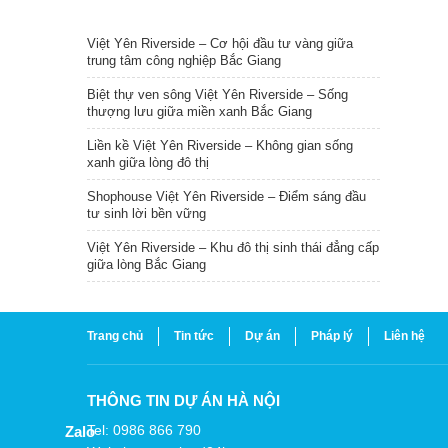
TIN NỔI BẬT
Việt Yên Riverside – Cơ hội đầu tư vàng giữa
trung tâm công nghiệp Bắc Giang
Biệt thự ven sông Việt Yên Riverside – Sống
thượng lưu giữa miền xanh Bắc Giang
Liền kề Việt Yên Riverside – Không gian sống
xanh giữa lòng đô thị
Shophouse Việt Yên Riverside – Điểm sáng đầu
tư sinh lời bền vững
Việt Yên Riverside – Khu đô thị sinh thái đẳng cấp
giữa lòng Bắc Giang
Trang chủ
Tin tức
Dự án
Pháp lý
Liên hệ
THÔNG TIN DỰ ÁN HÀ NỘI
Tel: 0986 866 790
Zalo