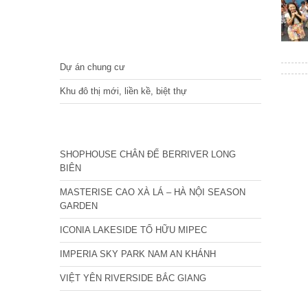
DỰ ÁN
Dự án chung cư
Khu đô thị mới, liền kề, biệt thự
CÁC DỰ ÁN MỚI NHẤT
SHOPHOUSE CHÂN ĐẾ BERRIVER LONG
BIÊN
MASTERISE CAO XÀ LÁ – HÀ NỘI SEASON
GARDEN
ICONIA LAKESIDE TỐ HỮU MIPEC
IMPERIA SKY PARK NAM AN KHÁNH
VIỆT YÊN RIVERSIDE BẮC GIANG