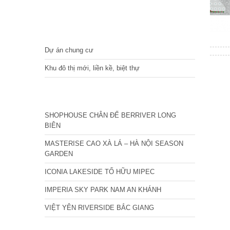
DỰ ÁN
Dự án chung cư
Khu đô thị mới, liền kề, biệt thự
CÁC DỰ ÁN MỚI NHẤT
SHOPHOUSE CHÂN ĐẾ BERRIVER LONG
BIÊN
MASTERISE CAO XÀ LÁ – HÀ NỘI SEASON
GARDEN
ICONIA LAKESIDE TỐ HỮU MIPEC
IMPERIA SKY PARK NAM AN KHÁNH
VIỆT YÊN RIVERSIDE BẮC GIANG