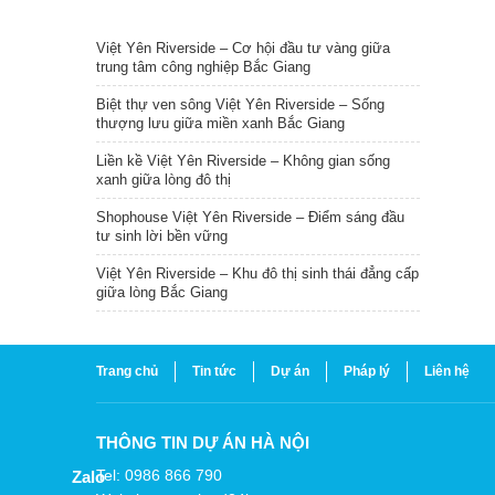
TIN NỔI BẬT
Việt Yên Riverside – Cơ hội đầu tư vàng giữa
trung tâm công nghiệp Bắc Giang
Biệt thự ven sông Việt Yên Riverside – Sống
thượng lưu giữa miền xanh Bắc Giang
Liền kề Việt Yên Riverside – Không gian sống
xanh giữa lòng đô thị
Shophouse Việt Yên Riverside – Điểm sáng đầu
tư sinh lời bền vững
Việt Yên Riverside – Khu đô thị sinh thái đẳng cấp
giữa lòng Bắc Giang
Trang chủ
Tin tức
Dự án
Pháp lý
Liên hệ
THÔNG TIN DỰ ÁN HÀ NỘI
Tel: 0986 866 790
Zalo