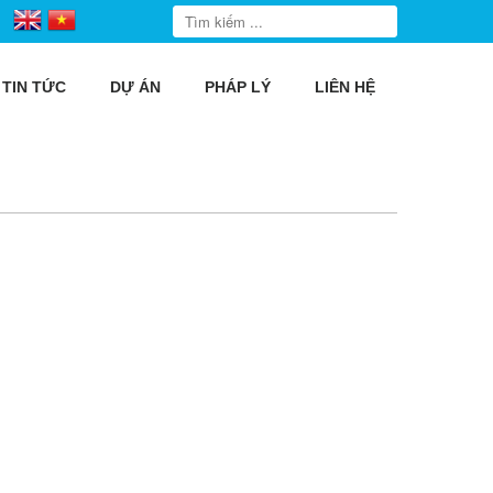
TIN TỨC
DỰ ÁN
PHÁP LÝ
LIÊN HỆ