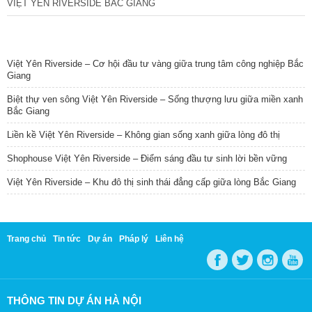
VIỆT YÊN RIVERSIDE BẮC GIANG
TIN NỔI BẬT
Việt Yên Riverside – Cơ hội đầu tư vàng giữa trung tâm công nghiệp Bắc
Giang
Biệt thự ven sông Việt Yên Riverside – Sống thượng lưu giữa miền xanh
Bắc Giang
Liền kề Việt Yên Riverside – Không gian sống xanh giữa lòng đô thị
Shophouse Việt Yên Riverside – Điểm sáng đầu tư sinh lời bền vững
Việt Yên Riverside – Khu đô thị sinh thái đẳng cấp giữa lòng Bắc Giang
Trang chủ
Tin tức
Dự án
Pháp lý
Liên hệ
THÔNG TIN DỰ ÁN HÀ NỘI