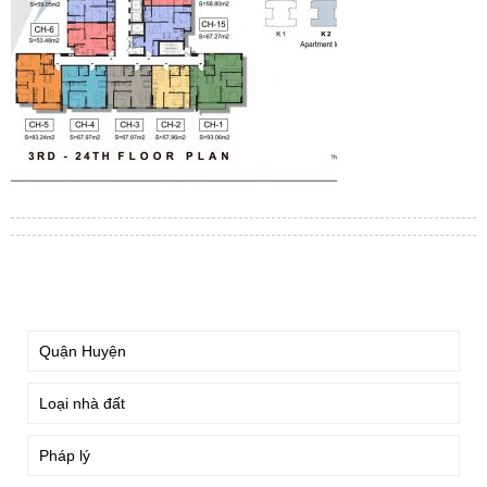
TÌM KIẾM