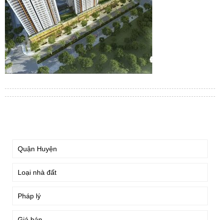
TÌM KIẾM