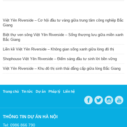
TIN NỔI BẬT
Việt Yên Riverside – Cơ hội đầu tư vàng giữa trung tâm công nghiệp Bắc
Giang
Biệt thự ven sông Việt Yên Riverside – Sống thượng lưu giữa miền xanh
Bắc Giang
Liền kề Việt Yên Riverside – Không gian sống xanh giữa lòng đô thị
Shophouse Việt Yên Riverside – Điểm sáng đầu tư sinh lời bền vững
Việt Yên Riverside – Khu đô thị sinh thái đẳng cấp giữa lòng Bắc Giang
Trang chủ
Tin tức
Dự án
Pháp lý
Liên hệ
THÔNG TIN DỰ ÁN HÀ NỘI
Tel: 0986 866 790