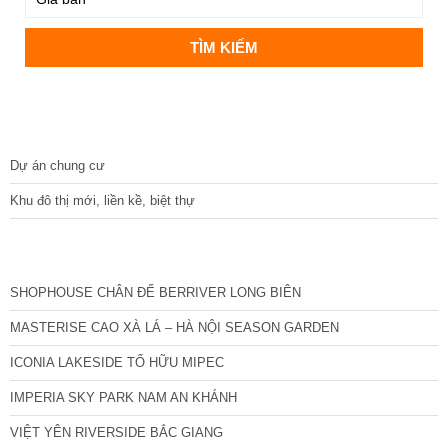
DỰ ÁN
Dự án chung cư
Khu đô thị mới, liền kề, biệt thự
CÁC DỰ ÁN MỚI NHẤT
SHOPHOUSE CHÂN ĐẾ BERRIVER LONG BIÊN
MASTERISE CAO XÀ LÁ – HÀ NỘI SEASON GARDEN
ICONIA LAKESIDE TỐ HỮU MIPEC
IMPERIA SKY PARK NAM AN KHÁNH
VIỆT YÊN RIVERSIDE BẮC GIANG