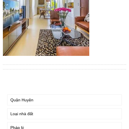
TÌM KIẾM