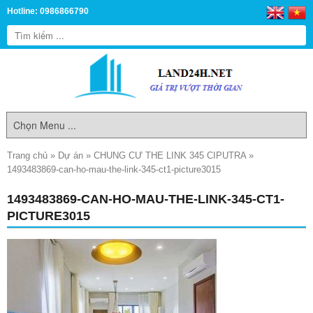
Hotline: 0986866790
Trang chủ
»
Dự án
»
CHUNG CƯ THE LINK 345 CIPUTRA
»
1493483869-can-ho-mau-the-link-345-ct1-picture3015
1493483869-CAN-HO-MAU-THE-LINK-345-CT1-
PICTURE3015