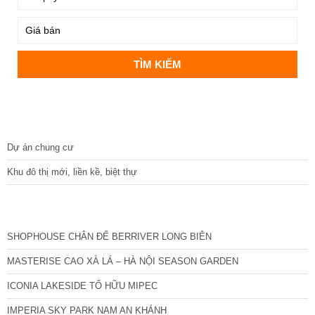
DỰ ÁN
Dự án chung cư
Khu đô thị mới, liền kề, biệt thự
CÁC DỰ ÁN MỚI NHẤT
SHOPHOUSE CHÂN ĐẾ BERRIVER LONG BIÊN
MASTERISE CAO XÀ LÁ – HÀ NỘI SEASON GARDEN
ICONIA LAKESIDE TỐ HỮU MIPEC
IMPERIA SKY PARK NAM AN KHÁNH