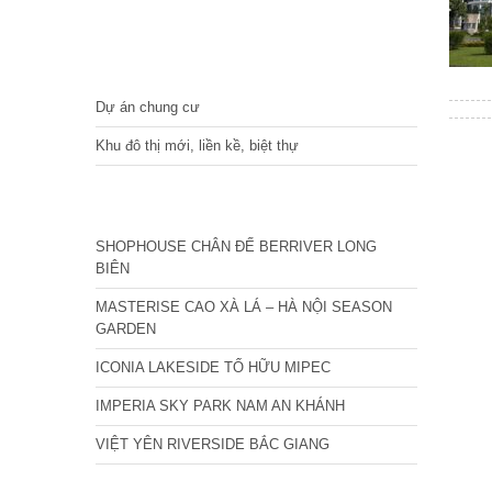
DỰ ÁN
Dự án chung cư
Khu đô thị mới, liền kề, biệt thự
CÁC DỰ ÁN MỚI NHẤT
SHOPHOUSE CHÂN ĐẾ BERRIVER LONG
BIÊN
MASTERISE CAO XÀ LÁ – HÀ NỘI SEASON
GARDEN
ICONIA LAKESIDE TỐ HỮU MIPEC
IMPERIA SKY PARK NAM AN KHÁNH
VIỆT YÊN RIVERSIDE BẮC GIANG