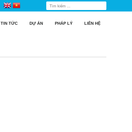
TIN TỨC
DỰ ÁN
PHÁP LÝ
LIÊN HỆ