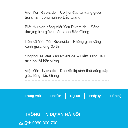
TIN NỔI BẬT
Việt Yên Riverside – Cơ hội đầu tư vàng giữa
trung tâm công nghiệp Bắc Giang
Biệt thự ven sông Việt Yên Riverside – Sống
thượng lưu giữa miền xanh Bắc Giang
Liền kề Việt Yên Riverside – Không gian sống
xanh giữa lòng đô thị
Shophouse Việt Yên Riverside – Điểm sáng đầu
tư sinh lời bền vững
Việt Yên Riverside – Khu đô thị sinh thái đẳng cấp
giữa lòng Bắc Giang
Trang chủ
Tin tức
Dự án
Pháp lý
Liên hệ
THÔNG TIN DỰ ÁN HÀ NỘI
Tel: 0986 866 790
Zalo