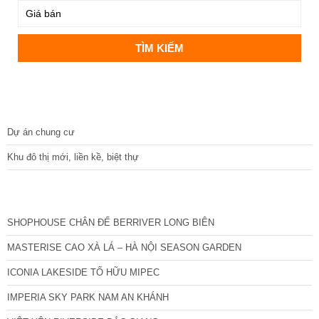
DỰ ÁN
Dự án chung cư
Khu đô thị mới, liền kề, biệt thự
CÁC DỰ ÁN MỚI NHẤT
SHOPHOUSE CHÂN ĐẾ BERRIVER LONG BIÊN
MASTERISE CAO XÀ LÁ – HÀ NỘI SEASON GARDEN
ICONIA LAKESIDE TỐ HỮU MIPEC
IMPERIA SKY PARK NAM AN KHÁNH