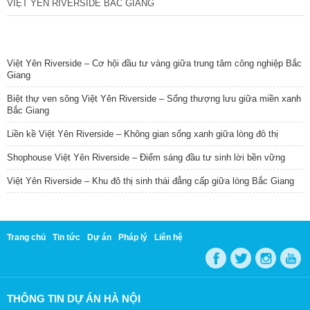
VIỆT YÊN RIVERSIDE BẮC GIANG
TIN NỔI BẬT
Việt Yên Riverside – Cơ hội đầu tư vàng giữa trung tâm công nghiệp Bắc
Giang
Biệt thự ven sông Việt Yên Riverside – Sống thượng lưu giữa miền xanh
Bắc Giang
Liền kề Việt Yên Riverside – Không gian sống xanh giữa lòng đô thị
Shophouse Việt Yên Riverside – Điểm sáng đầu tư sinh lời bền vững
Việt Yên Riverside – Khu đô thị sinh thái đẳng cấp giữa lòng Bắc Giang
Trang chủ
Tin tức
Dự án
Pháp lý
Liên hệ
THÔNG TIN DỰ ÁN HÀ NỘI