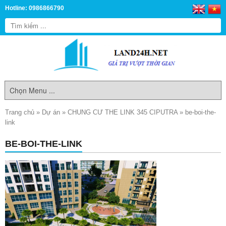
Hotline: 0986866790
Trang chủ
»
Dự án
»
CHUNG CƯ THE LINK 345 CIPUTRA
»
be-boi-the-
link
BE-BOI-THE-LINK