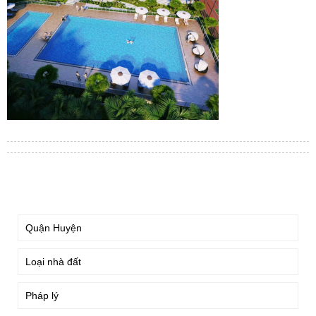
TÌM KIẾM