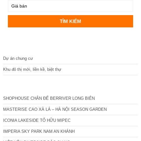
DỰ ÁN
Dự án chung cư
Khu đô thị mới, liền kề, biệt thự
CÁC DỰ ÁN MỚI NHẤT
SHOPHOUSE CHÂN ĐẾ BERRIVER LONG BIÊN
MASTERISE CAO XÀ LÁ – HÀ NỘI SEASON GARDEN
ICONIA LAKESIDE TỐ HỮU MIPEC
IMPERIA SKY PARK NAM AN KHÁNH