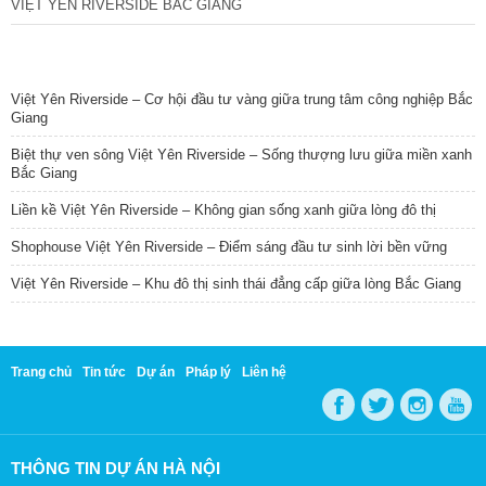
VIỆT YÊN RIVERSIDE BẮC GIANG
TIN NỔI BẬT
Việt Yên Riverside – Cơ hội đầu tư vàng giữa trung tâm công nghiệp Bắc
Giang
Biệt thự ven sông Việt Yên Riverside – Sống thượng lưu giữa miền xanh
Bắc Giang
Liền kề Việt Yên Riverside – Không gian sống xanh giữa lòng đô thị
Shophouse Việt Yên Riverside – Điểm sáng đầu tư sinh lời bền vững
Việt Yên Riverside – Khu đô thị sinh thái đẳng cấp giữa lòng Bắc Giang
Trang chủ
Tin tức
Dự án
Pháp lý
Liên hệ
THÔNG TIN DỰ ÁN HÀ NỘI