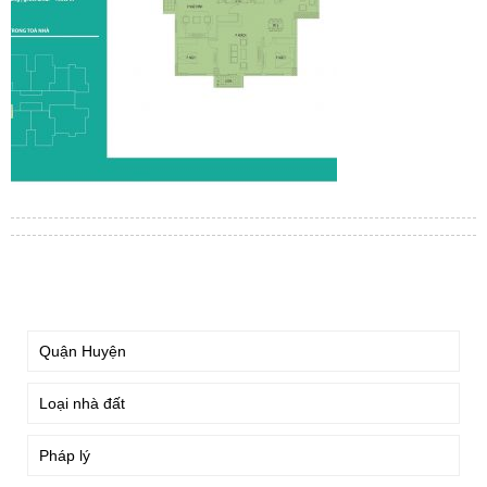
TÌM KIẾM