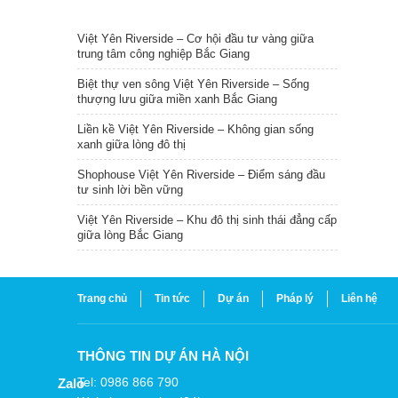
TIN NỔI BẬT
Việt Yên Riverside – Cơ hội đầu tư vàng giữa
trung tâm công nghiệp Bắc Giang
Biệt thự ven sông Việt Yên Riverside – Sống
thượng lưu giữa miền xanh Bắc Giang
Liền kề Việt Yên Riverside – Không gian sống
xanh giữa lòng đô thị
Shophouse Việt Yên Riverside – Điểm sáng đầu
tư sinh lời bền vững
Việt Yên Riverside – Khu đô thị sinh thái đẳng cấp
giữa lòng Bắc Giang
Trang chủ
Tin tức
Dự án
Pháp lý
Liên hệ
THÔNG TIN DỰ ÁN HÀ NỘI
Tel: 0986 866 790
Zalo