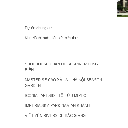
DỰ ÁN
Dự án chung cư
Khu đô thị mới, liền kề, biệt thự
CÁC DỰ ÁN MỚI NHẤT
SHOPHOUSE CHÂN ĐẾ BERRIVER LONG
BIÊN
MASTERISE CAO XÀ LÁ – HÀ NỘI SEASON
GARDEN
ICONIA LAKESIDE TỐ HỮU MIPEC
IMPERIA SKY PARK NAM AN KHÁNH
VIỆT YÊN RIVERSIDE BẮC GIANG