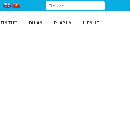
TIN TỨC
DỰ ÁN
PHÁP LÝ
LIÊN HỆ