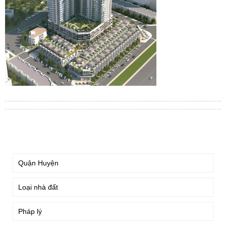
TÌM KIẾM