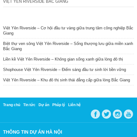
VIỆT YÊN RIVERSIDE BẮC GIANG
TIN NỔI BẬT
Việt Yên Riverside – Cơ hội đầu tư vàng giữa trung tâm công nghiệp Bắc
Giang
Biệt thự ven sông Việt Yên Riverside – Sống thượng lưu giữa miền xanh
Bắc Giang
Liền kề Việt Yên Riverside – Không gian sống xanh giữa lòng đô thị
Shophouse Việt Yên Riverside – Điểm sáng đầu tư sinh lời bền vững
Việt Yên Riverside – Khu đô thị sinh thái đẳng cấp giữa lòng Bắc Giang
Trang chủ
Tin tức
Dự án
Pháp lý
Liên hệ
THÔNG TIN DỰ ÁN HÀ NỘI