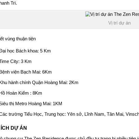
hanh Trì.
Vị trí dự án
ết vùng thuận tiện
Đại học Bách khoa: 5 Km
Time City: 3 Km
Bệnh viện Bạch Mai: 6Km
Khu hành chính Quận Hoàng Mai: 2Km
Hồ Hoàn Kiếm : 8Km
Siêu thị Metro Hoàng Mai: 1KM
Các trường Tiểu Học, Trung học: Yên sở, Lĩnh Nam, Tân Mai, Vinsch
 ÍCH DỰ ÁN
hộ
chung cư The Zen Residence
được chủ đầu tư trang bị nhiều tiện í