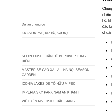
Chun
nhiên 
DỰ ÁN
hộ, k
Dự án chung cư
đặc b
chuẩn
Khu đô thị mới, liền kề, biệt thự
CÁC DỰ ÁN MỚI NHẤT
SHOPHOUSE CHÂN ĐẾ BERRIVER LONG
BIÊN
MASTERISE CAO XÀ LÁ – HÀ NỘI SEASON
GARDEN
ICONIA LAKESIDE TỐ HỮU MIPEC
IMPERIA SKY PARK NAM AN KHÁNH
VIỆT YÊN RIVERSIDE BẮC GIANG