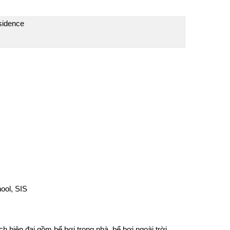
ool, SIS
ch hiện đại gồm bể bơi trong nhà, bể bơi ngoài trời,