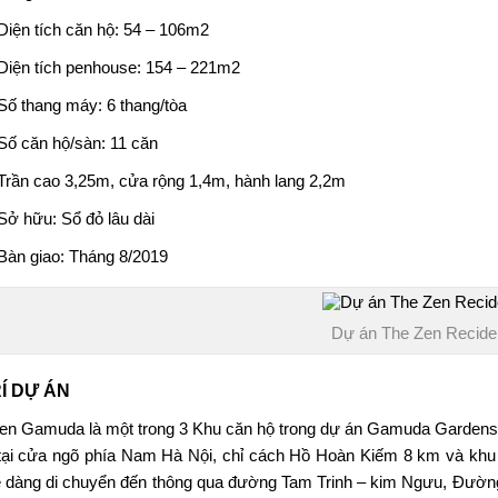
Diện tích căn hộ: 54 – 106m2
Diện tích penhouse: 154 – 221m2
Số thang máy: 6 thang/tòa
Số căn hộ/sàn: 11 căn
Trần cao 3,25m, cửa rộng 1,4m, hành lang 2,2m
Sở hữu: Sổ đỏ lâu dài
Bàn giao: Tháng 8/2019
Dự án The Zen Recid
RÍ DỰ ÁN
en Gamuda là một trong 3 Khu căn hộ trong dự án Gamuda Garden
tại cửa ngõ phía Nam Hà Nội, chỉ cách Hồ Hoàn Kiếm 8 km và khu p
ễ dàng di chuyển đến thông qua đường Tam Trinh – kim Ngưu, Đường