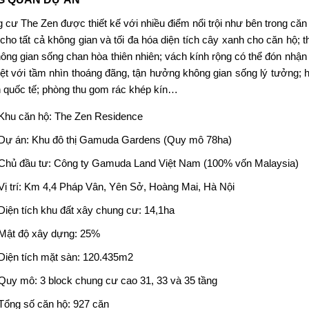
g cư The Zen
được thiết kế với nhiều điểm nổi trội như bên trong căn h
cho tất cả không gian và tối đa hóa diện tích cây xanh cho căn hộ; t
hông gian sống chan hòa thiên nhiên; vách kính rộng có thể đón nhận
iệt với tầm nhìn thoáng đãng, tận hưởng không gian sống lý tưởng; 
 quốc tế; phòng thu gom rác khép kín…
Khu căn hộ:
The Zen Residence
Dự án: Khu đô thị Gamuda Gardens (Quy mô 78ha)
Chủ đầu tư: Công ty Gamuda Land Việt Nam (100% vốn Malaysia)
Vị trí: Km 4,4 Pháp Vân, Yên Sở, Hoàng Mai, Hà Nội
Diện tích khu đất xây chung cư: 14,1ha
Mật độ xây dựng: 25%
Diện tích mặt sàn: 120.435m2
Quy mô: 3 block chung cư cao 31, 33 và 35 tầng
Tổng số căn hộ: 927 căn