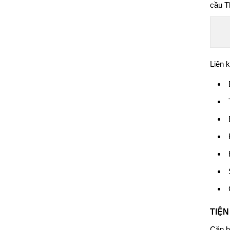
cầu T
Liên k
TIỆN
Căn 