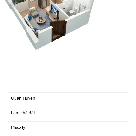
TÌM KIẾM