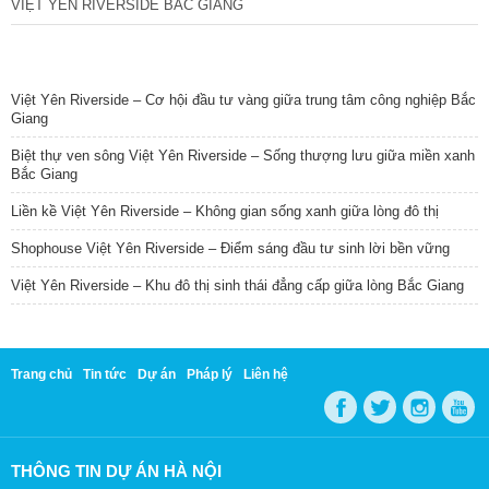
VIỆT YÊN RIVERSIDE BẮC GIANG
TIN NỔI BẬT
Việt Yên Riverside – Cơ hội đầu tư vàng giữa trung tâm công nghiệp Bắc
Giang
Biệt thự ven sông Việt Yên Riverside – Sống thượng lưu giữa miền xanh
Bắc Giang
Liền kề Việt Yên Riverside – Không gian sống xanh giữa lòng đô thị
Shophouse Việt Yên Riverside – Điểm sáng đầu tư sinh lời bền vững
Việt Yên Riverside – Khu đô thị sinh thái đẳng cấp giữa lòng Bắc Giang
Trang chủ
Tin tức
Dự án
Pháp lý
Liên hệ
THÔNG TIN DỰ ÁN HÀ NỘI