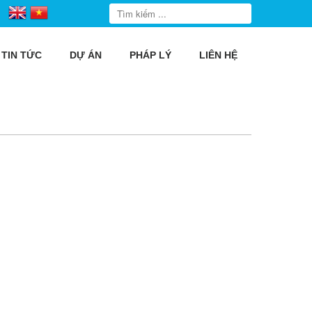
TIN TỨC
DỰ ÁN
PHÁP LÝ
LIÊN HỆ