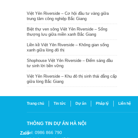
TIN NỔI BẬT
Việt Yên Riverside – Cơ hội đầu tư vàng giữa
trung tâm công nghiệp Bắc Giang
Biệt thự ven sông Việt Yên Riverside – Sống
thượng lưu giữa miền xanh Bắc Giang
Liền kề Việt Yên Riverside – Không gian sống
xanh giữa lòng đô thị
Shophouse Việt Yên Riverside – Điểm sáng đầu
tư sinh lời bền vững
Việt Yên Riverside – Khu đô thị sinh thái đẳng cấp
giữa lòng Bắc Giang
Trang chủ
Tin tức
Dự án
Pháp lý
Liên hệ
THÔNG TIN DỰ ÁN HÀ NỘI
Tel: 0986 866 790
Zalo