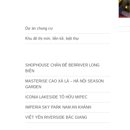
DỰ ÁN
Dự án chung cư
Khu đô thị mới, liền kề, biệt thự
CÁC DỰ ÁN MỚI NHẤT
SHOPHOUSE CHÂN ĐẾ BERRIVER LONG
BIÊN
MASTERISE CAO XÀ LÁ – HÀ NỘI SEASON
GARDEN
ICONIA LAKESIDE TỐ HỮU MIPEC
IMPERIA SKY PARK NAM AN KHÁNH
VIỆT YÊN RIVERSIDE BẮC GIANG