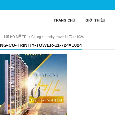
TRANG CHỦ
GIỚI THIỆU
– 145 HỒ MỄ TRÌ
»
Chung-cu-trinity-tower-11-724×1024
NG-CU-TRINITY-TOWER-11-724×1024