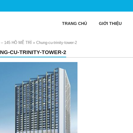
TRANG CHỦ
GIỚI THIỆU
– 145 HỒ MỄ TRÌ
»
Chung-cu-trinity-tower-2
NG-CU-TRINITY-TOWER-2