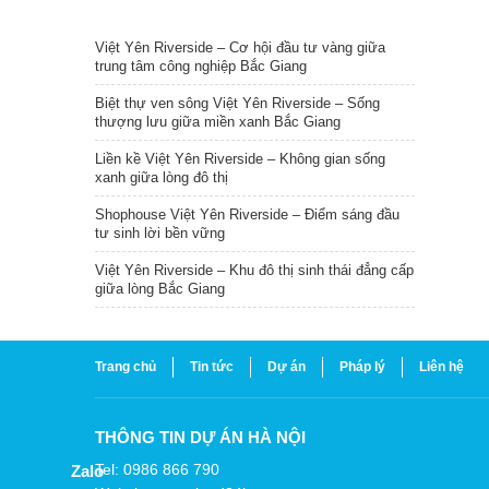
TIN NỔI BẬT
Việt Yên Riverside – Cơ hội đầu tư vàng giữa
trung tâm công nghiệp Bắc Giang
Biệt thự ven sông Việt Yên Riverside – Sống
thượng lưu giữa miền xanh Bắc Giang
Liền kề Việt Yên Riverside – Không gian sống
xanh giữa lòng đô thị
Shophouse Việt Yên Riverside – Điểm sáng đầu
tư sinh lời bền vững
Việt Yên Riverside – Khu đô thị sinh thái đẳng cấp
giữa lòng Bắc Giang
Trang chủ
Tin tức
Dự án
Pháp lý
Liên hệ
THÔNG TIN DỰ ÁN HÀ NỘI
Tel: 0986 866 790
Zalo