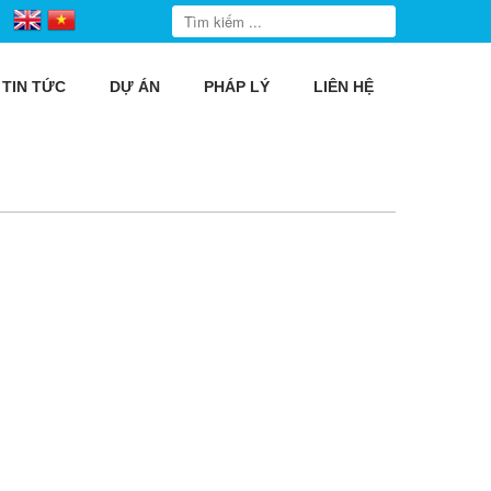
TIN TỨC
DỰ ÁN
PHÁP LÝ
LIÊN HỆ