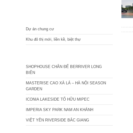
DỰ ÁN
Dự án chung cư
Khu đô thị mới, liền kề, biệt thự
CÁC DỰ ÁN MỚI NHẤT
SHOPHOUSE CHÂN ĐẾ BERRIVER LONG
BIÊN
MASTERISE CAO XÀ LÁ – HÀ NỘI SEASON
GARDEN
ICONIA LAKESIDE TỐ HỮU MIPEC
IMPERIA SKY PARK NAM AN KHÁNH
VIỆT YÊN RIVERSIDE BẮC GIANG