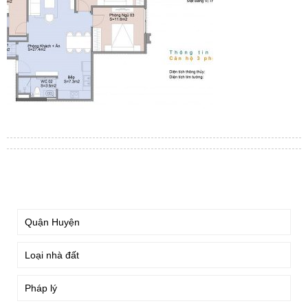
TÌM KIẾM