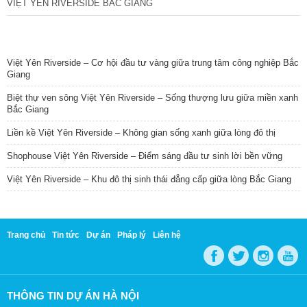
VIỆT YÊN RIVERSIDE BẮC GIANG
TIN NỔI BẬT
Việt Yên Riverside – Cơ hội đầu tư vàng giữa trung tâm công nghiệp Bắc
Giang
Biệt thự ven sông Việt Yên Riverside – Sống thượng lưu giữa miền xanh
Bắc Giang
Liền kề Việt Yên Riverside – Không gian sống xanh giữa lòng đô thị
Shophouse Việt Yên Riverside – Điểm sáng đầu tư sinh lời bền vững
Việt Yên Riverside – Khu đô thị sinh thái đẳng cấp giữa lòng Bắc Giang
Trang chủ
Tin tức
Dự án
Pháp lý
Liên hệ
THÔNG TIN DỰ ÁN HÀ NỘI