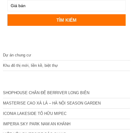
DỰ ÁN
Dự án chung cư
Khu đô thị mới, liền kề, biệt thự
CÁC DỰ ÁN MỚI NHẤT
SHOPHOUSE CHÂN ĐẾ BERRIVER LONG BIÊN
MASTERISE CAO XÀ LÁ – HÀ NỘI SEASON GARDEN
ICONIA LAKESIDE TỐ HỮU MIPEC
IMPERIA SKY PARK NAM AN KHÁNH