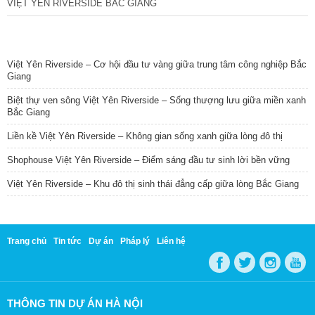
VIỆT YÊN RIVERSIDE BẮC GIANG
TIN NỔI BẬT
Việt Yên Riverside – Cơ hội đầu tư vàng giữa trung tâm công nghiệp Bắc
Giang
Biệt thự ven sông Việt Yên Riverside – Sống thượng lưu giữa miền xanh
Bắc Giang
Liền kề Việt Yên Riverside – Không gian sống xanh giữa lòng đô thị
Shophouse Việt Yên Riverside – Điểm sáng đầu tư sinh lời bền vững
Việt Yên Riverside – Khu đô thị sinh thái đẳng cấp giữa lòng Bắc Giang
Trang chủ
Tin tức
Dự án
Pháp lý
Liên hệ
THÔNG TIN DỰ ÁN HÀ NỘI