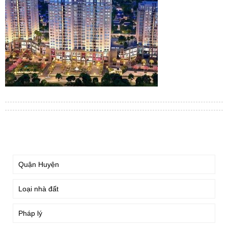
TÌM KIẾM