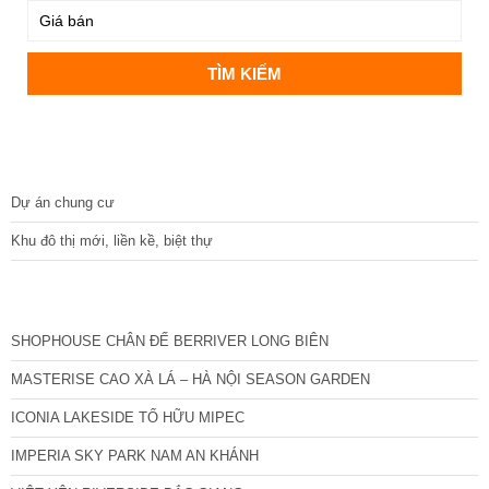
DỰ ÁN
Dự án chung cư
Khu đô thị mới, liền kề, biệt thự
CÁC DỰ ÁN MỚI NHẤT
SHOPHOUSE CHÂN ĐẾ BERRIVER LONG BIÊN
MASTERISE CAO XÀ LÁ – HÀ NỘI SEASON GARDEN
ICONIA LAKESIDE TỐ HỮU MIPEC
IMPERIA SKY PARK NAM AN KHÁNH