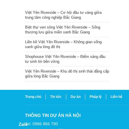
TIN NỔI BẬT
Việt Yên Riverside – Cơ hội đầu tư vàng giữa
trung tâm công nghiệp Bắc Giang
Biệt thự ven sông Việt Yên Riverside – Sống
thượng lưu giữa miền xanh Bắc Giang
Liền kề Việt Yên Riverside – Không gian sống
xanh giữa lòng đô thị
Shophouse Việt Yên Riverside – Điểm sáng đầu
tư sinh lời bền vững
Việt Yên Riverside – Khu đô thị sinh thái đẳng cấp
giữa lòng Bắc Giang
Trang chủ
Tin tức
Dự án
Pháp lý
Liên hệ
THÔNG TIN DỰ ÁN HÀ NỘI
Tel: 0986 866 790
Zalo