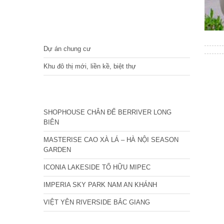
DỰ ÁN
Dự án chung cư
Khu đô thị mới, liền kề, biệt thự
CÁC DỰ ÁN MỚI NHẤT
SHOPHOUSE CHÂN ĐẾ BERRIVER LONG
BIÊN
MASTERISE CAO XÀ LÁ – HÀ NỘI SEASON
GARDEN
ICONIA LAKESIDE TỐ HỮU MIPEC
IMPERIA SKY PARK NAM AN KHÁNH
VIỆT YÊN RIVERSIDE BẮC GIANG