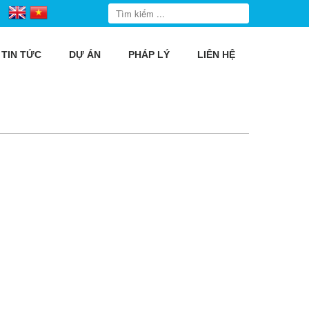
TIN TỨC
DỰ ÁN
PHÁP LÝ
LIÊN HỆ