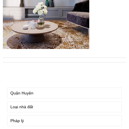
TÌM KIẾM