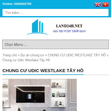
Hotline: 0986866790
Trang chủ
»
Dự án chung cư
»
CHUNG CƯ UDIC WESTLAKE TÂY HỒ
»
Chung cư Udic Westlake Tây Hồ
CHUNG CƯ UDIC WESTLAKE TÂY HỒ