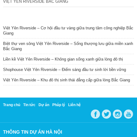
VIỆT YÊN RIVERSIDE BẮC GIANG
TIN NỔI BẬT
Việt Yên Riverside – Cơ hội đầu tư vàng giữa trung tâm công nghiệp Bắc
Giang
Biệt thự ven sông Việt Yên Riverside – Sống thượng lưu giữa miền xanh
Bắc Giang
Liền kề Việt Yên Riverside – Không gian sống xanh giữa lòng đô thị
Shophouse Việt Yên Riverside – Điểm sáng đầu tư sinh lời bền vững
Việt Yên Riverside – Khu đô thị sinh thái đẳng cấp giữa lòng Bắc Giang
Trang chủ
Tin tức
Dự án
Pháp lý
Liên hệ
THÔNG TIN DỰ ÁN HÀ NỘI