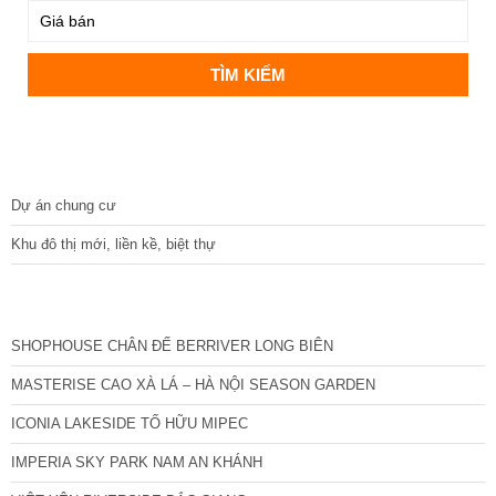
DỰ ÁN
Dự án chung cư
Khu đô thị mới, liền kề, biệt thự
CÁC DỰ ÁN MỚI NHẤT
SHOPHOUSE CHÂN ĐẾ BERRIVER LONG BIÊN
MASTERISE CAO XÀ LÁ – HÀ NỘI SEASON GARDEN
ICONIA LAKESIDE TỐ HỮU MIPEC
IMPERIA SKY PARK NAM AN KHÁNH