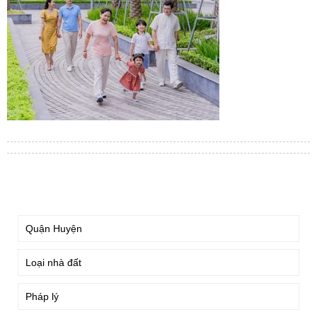
TÌM KIẾM