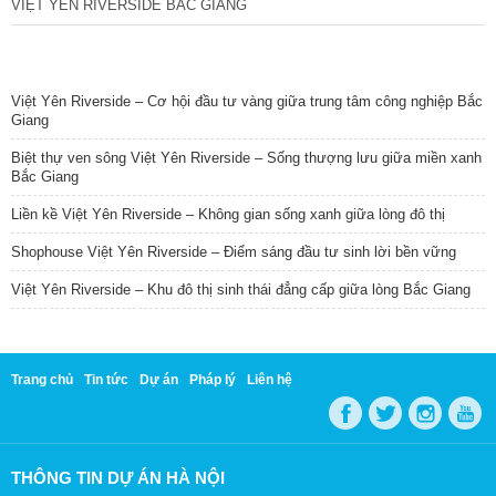
VIỆT YÊN RIVERSIDE BẮC GIANG
TIN NỔI BẬT
Việt Yên Riverside – Cơ hội đầu tư vàng giữa trung tâm công nghiệp Bắc
Giang
Biệt thự ven sông Việt Yên Riverside – Sống thượng lưu giữa miền xanh
Bắc Giang
Liền kề Việt Yên Riverside – Không gian sống xanh giữa lòng đô thị
Shophouse Việt Yên Riverside – Điểm sáng đầu tư sinh lời bền vững
Việt Yên Riverside – Khu đô thị sinh thái đẳng cấp giữa lòng Bắc Giang
Trang chủ
Tin tức
Dự án
Pháp lý
Liên hệ
THÔNG TIN DỰ ÁN HÀ NỘI