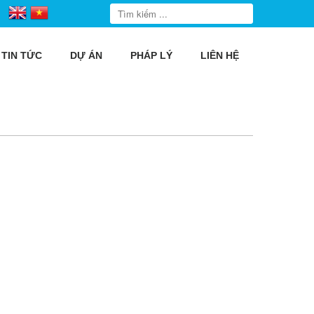
TIN TỨC
DỰ ÁN
PHÁP LÝ
LIÊN HỆ