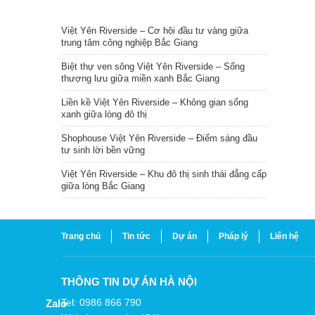
TIN NỔI BẬT
Việt Yên Riverside – Cơ hội đầu tư vàng giữa
trung tâm công nghiệp Bắc Giang
Biệt thự ven sông Việt Yên Riverside – Sống
thượng lưu giữa miền xanh Bắc Giang
Liền kề Việt Yên Riverside – Không gian sống
xanh giữa lòng đô thị
Shophouse Việt Yên Riverside – Điểm sáng đầu
tư sinh lời bền vững
Việt Yên Riverside – Khu đô thị sinh thái đẳng cấp
giữa lòng Bắc Giang
Trang chủ
Tin tức
Dự án
Pháp lý
Liên hệ
THÔNG TIN DỰ ÁN HÀ NỘI
Tel: 0986 866 790
Zalo