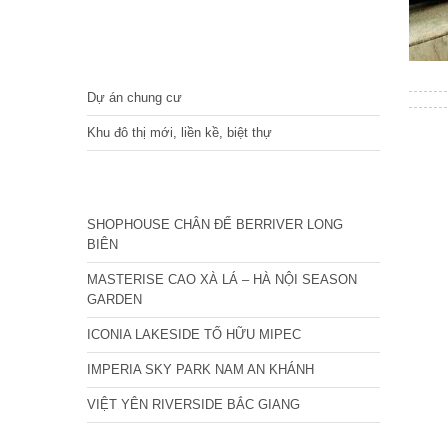
DỰ ÁN
Dự án chung cư
Khu đô thị mới, liền kề, biệt thự
CÁC DỰ ÁN MỚI NHẤT
SHOPHOUSE CHÂN ĐẾ BERRIVER LONG
BIÊN
MASTERISE CAO XÀ LÁ – HÀ NỘI SEASON
GARDEN
ICONIA LAKESIDE TỐ HỮU MIPEC
IMPERIA SKY PARK NAM AN KHÁNH
VIỆT YÊN RIVERSIDE BẮC GIANG