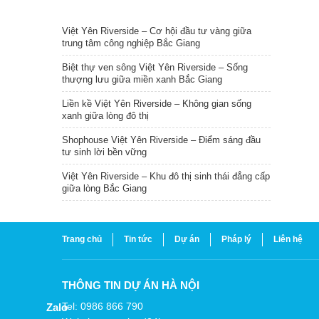
TIN NỔI BẬT
Việt Yên Riverside – Cơ hội đầu tư vàng giữa
trung tâm công nghiệp Bắc Giang
Biệt thự ven sông Việt Yên Riverside – Sống
thượng lưu giữa miền xanh Bắc Giang
Liền kề Việt Yên Riverside – Không gian sống
xanh giữa lòng đô thị
Shophouse Việt Yên Riverside – Điểm sáng đầu
tư sinh lời bền vững
Việt Yên Riverside – Khu đô thị sinh thái đẳng cấp
giữa lòng Bắc Giang
Trang chủ
Tin tức
Dự án
Pháp lý
Liên hệ
THÔNG TIN DỰ ÁN HÀ NỘI
Tel: 0986 866 790
Zalo