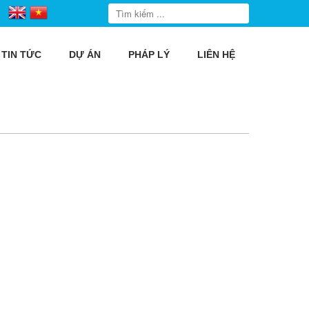
TIN TỨC
DỰ ÁN
PHÁP LÝ
LIÊN HỆ