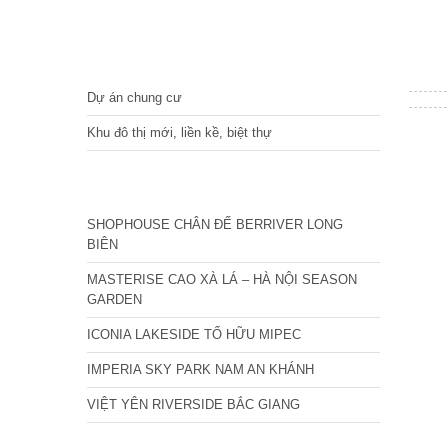
DỰ ÁN
Dự án chung cư
Khu đô thị mới, liền kề, biệt thự
CÁC DỰ ÁN MỚI NHẤT
SHOPHOUSE CHÂN ĐẾ BERRIVER LONG
BIÊN
MASTERISE CAO XÀ LÁ – HÀ NỘI SEASON
GARDEN
ICONIA LAKESIDE TỐ HỮU MIPEC
IMPERIA SKY PARK NAM AN KHÁNH
VIỆT YÊN RIVERSIDE BẮC GIANG