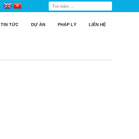
TIN TỨC
DỰ ÁN
PHÁP LÝ
LIÊN HỆ