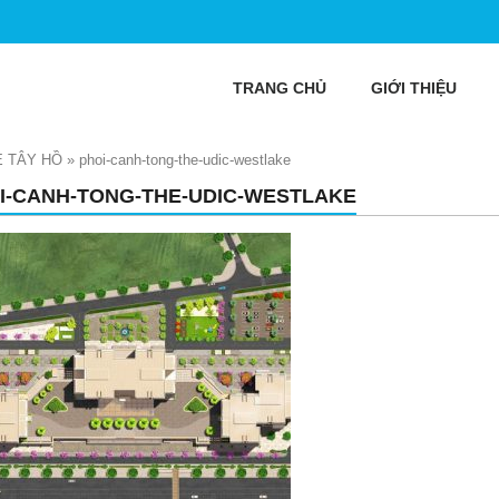
TRANG CHỦ
GIỚI THIỆU
 TÂY HỒ
»
phoi-canh-tong-the-udic-westlake
I-CANH-TONG-THE-UDIC-WESTLAKE