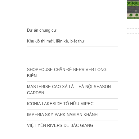
DỰ ÁN
Dự án chung cư
Khu đô thị mới, liền kề, biệt thự
CÁC DỰ ÁN MỚI NHẤT
SHOPHOUSE CHÂN ĐẾ BERRIVER LONG
BIÊN
MASTERISE CAO XÀ LÁ – HÀ NỘI SEASON
GARDEN
ICONIA LAKESIDE TỐ HỮU MIPEC
IMPERIA SKY PARK NAM AN KHÁNH
VIỆT YÊN RIVERSIDE BẮC GIANG