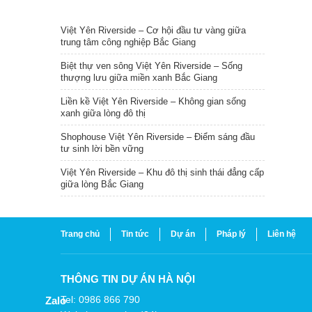
TIN NỔI BẬT
Việt Yên Riverside – Cơ hội đầu tư vàng giữa
trung tâm công nghiệp Bắc Giang
Biệt thự ven sông Việt Yên Riverside – Sống
thượng lưu giữa miền xanh Bắc Giang
Liền kề Việt Yên Riverside – Không gian sống
xanh giữa lòng đô thị
Shophouse Việt Yên Riverside – Điểm sáng đầu
tư sinh lời bền vững
Việt Yên Riverside – Khu đô thị sinh thái đẳng cấp
giữa lòng Bắc Giang
Trang chủ
Tin tức
Dự án
Pháp lý
Liên hệ
THÔNG TIN DỰ ÁN HÀ NỘI
Tel: 0986 866 790
Zalo