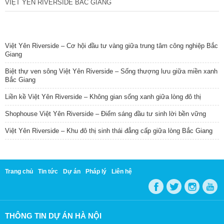
VIỆT YÊN RIVERSIDE BẮC GIANG
TIN NỔI BẬT
Việt Yên Riverside – Cơ hội đầu tư vàng giữa trung tâm công nghiệp Bắc
Giang
Biệt thự ven sông Việt Yên Riverside – Sống thượng lưu giữa miền xanh
Bắc Giang
Liền kề Việt Yên Riverside – Không gian sống xanh giữa lòng đô thị
Shophouse Việt Yên Riverside – Điểm sáng đầu tư sinh lời bền vững
Việt Yên Riverside – Khu đô thị sinh thái đẳng cấp giữa lòng Bắc Giang
Trang chủ
Tin tức
Dự án
Pháp lý
Liên hệ
THÔNG TIN DỰ ÁN HÀ NỘI