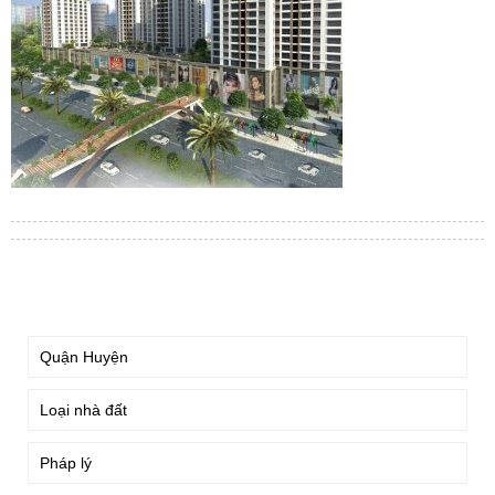
TÌM KIẾM