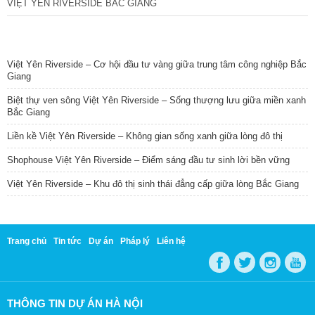
VIỆT YÊN RIVERSIDE BẮC GIANG
TIN NỔI BẬT
Việt Yên Riverside – Cơ hội đầu tư vàng giữa trung tâm công nghiệp Bắc
Giang
Biệt thự ven sông Việt Yên Riverside – Sống thượng lưu giữa miền xanh
Bắc Giang
Liền kề Việt Yên Riverside – Không gian sống xanh giữa lòng đô thị
Shophouse Việt Yên Riverside – Điểm sáng đầu tư sinh lời bền vững
Việt Yên Riverside – Khu đô thị sinh thái đẳng cấp giữa lòng Bắc Giang
Trang chủ
Tin tức
Dự án
Pháp lý
Liên hệ
THÔNG TIN DỰ ÁN HÀ NỘI