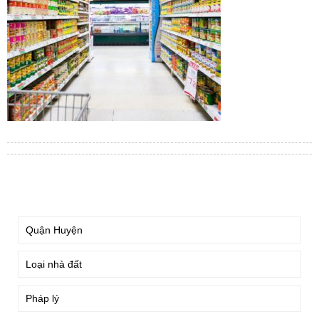
TÌM KIẾM