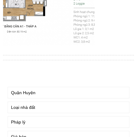
TÌM KIẾM