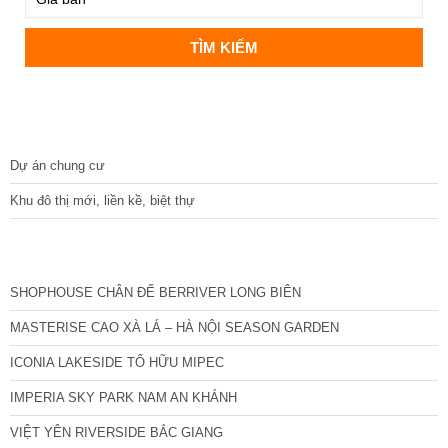
DỰ ÁN
Dự án chung cư
Khu đô thị mới, liền kề, biệt thự
CÁC DỰ ÁN MỚI NHẤT
SHOPHOUSE CHÂN ĐẾ BERRIVER LONG BIÊN
MASTERISE CAO XÀ LÁ – HÀ NỘI SEASON GARDEN
ICONIA LAKESIDE TỐ HỮU MIPEC
IMPERIA SKY PARK NAM AN KHÁNH
VIỆT YÊN RIVERSIDE BẮC GIANG