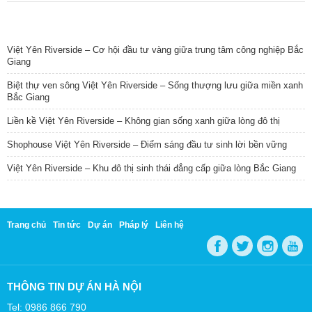
TIN NỔI BẬT
Việt Yên Riverside – Cơ hội đầu tư vàng giữa trung tâm công nghiệp Bắc
Giang
Biệt thự ven sông Việt Yên Riverside – Sống thượng lưu giữa miền xanh
Bắc Giang
Liền kề Việt Yên Riverside – Không gian sống xanh giữa lòng đô thị
Shophouse Việt Yên Riverside – Điểm sáng đầu tư sinh lời bền vững
Việt Yên Riverside – Khu đô thị sinh thái đẳng cấp giữa lòng Bắc Giang
Trang chủ
Tin tức
Dự án
Pháp lý
Liên hệ
THÔNG TIN DỰ ÁN HÀ NỘI
Tel: 0986 866 790