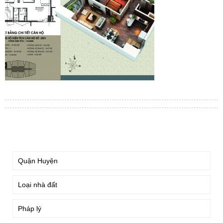
TÌM KIẾM