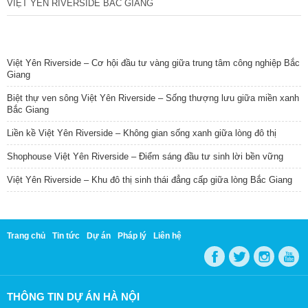
VIỆT YÊN RIVERSIDE BẮC GIANG
TIN NỔI BẬT
Việt Yên Riverside – Cơ hội đầu tư vàng giữa trung tâm công nghiệp Bắc
Giang
Biệt thự ven sông Việt Yên Riverside – Sống thượng lưu giữa miền xanh
Bắc Giang
Liền kề Việt Yên Riverside – Không gian sống xanh giữa lòng đô thị
Shophouse Việt Yên Riverside – Điểm sáng đầu tư sinh lời bền vững
Việt Yên Riverside – Khu đô thị sinh thái đẳng cấp giữa lòng Bắc Giang
Trang chủ
Tin tức
Dự án
Pháp lý
Liên hệ
THÔNG TIN DỰ ÁN HÀ NỘI