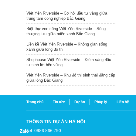
TIN NỔI BẬT
Việt Yên Riverside – Cơ hội đầu tư vàng giữa
trung tâm công nghiệp Bắc Giang
Biệt thự ven sông Việt Yên Riverside – Sống
thượng lưu giữa miền xanh Bắc Giang
Liền kề Việt Yên Riverside – Không gian sống
xanh giữa lòng đô thị
Shophouse Việt Yên Riverside – Điểm sáng đầu
tư sinh lời bền vững
Việt Yên Riverside – Khu đô thị sinh thái đẳng cấp
giữa lòng Bắc Giang
Trang chủ
Tin tức
Dự án
Pháp lý
Liên hệ
THÔNG TIN DỰ ÁN HÀ NỘI
Tel: 0986 866 790
Zalo