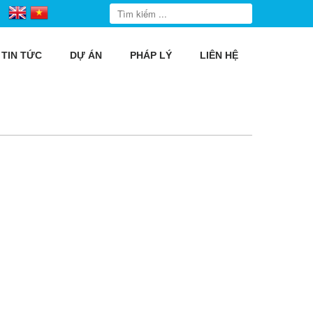
TIN TỨC
DỰ ÁN
PHÁP LÝ
LIÊN HỆ