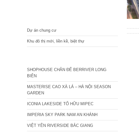
DỰ ÁN
Dự án chung cư
Khu đô thị mới, liền kề, biệt thự
CÁC DỰ ÁN MỚI NHẤT
SHOPHOUSE CHÂN ĐẾ BERRIVER LONG
BIÊN
MASTERISE CAO XÀ LÁ – HÀ NỘI SEASON
GARDEN
ICONIA LAKESIDE TỐ HỮU MIPEC
IMPERIA SKY PARK NAM AN KHÁNH
VIỆT YÊN RIVERSIDE BẮC GIANG