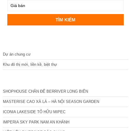
DỰ ÁN
Dự án chung cư
Khu đô thị mới, liền kề, biệt thự
CÁC DỰ ÁN MỚI NHẤT
SHOPHOUSE CHÂN ĐẾ BERRIVER LONG BIÊN
MASTERISE CAO XÀ LÁ – HÀ NỘI SEASON GARDEN
ICONIA LAKESIDE TỐ HỮU MIPEC
IMPERIA SKY PARK NAM AN KHÁNH