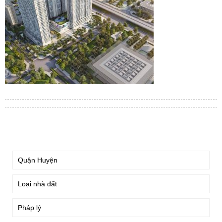
TÌM KIẾM