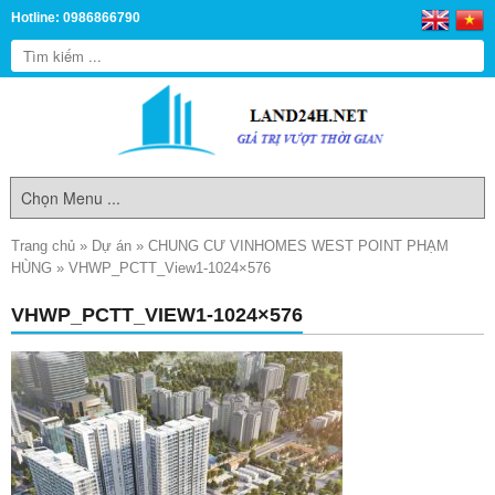
Hotline: 0986866790
Trang chủ
»
Dự án
»
CHUNG CƯ VINHOMES WEST POINT PHẠM
HÙNG
»
VHWP_PCTT_View1-1024×576
VHWP_PCTT_VIEW1-1024×576