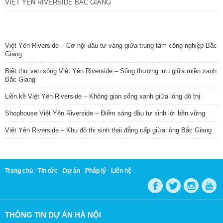
VIỆT YÊN RIVERSIDE BẮC GIANG
TIN NỔI BẬT
Việt Yên Riverside – Cơ hội đầu tư vàng giữa trung tâm công nghiệp Bắc
Giang
Biệt thự ven sông Việt Yên Riverside – Sống thượng lưu giữa miền xanh
Bắc Giang
Liền kề Việt Yên Riverside – Không gian sống xanh giữa lòng đô thị
Shophouse Việt Yên Riverside – Điểm sáng đầu tư sinh lời bền vững
Việt Yên Riverside – Khu đô thị sinh thái đẳng cấp giữa lòng Bắc Giang
Trang chủ
Tin tức
Dự án
Pháp lý
Liên hệ
THÔNG TIN DỰ ÁN HÀ NỘI