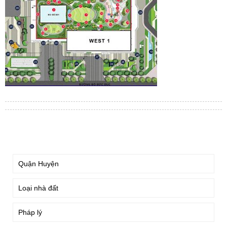
TÌM KIẾM