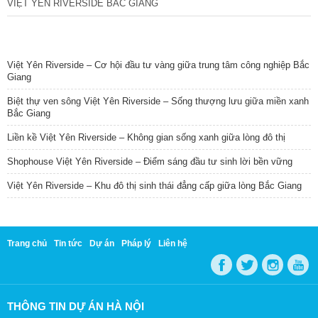
VIỆT YÊN RIVERSIDE BẮC GIANG
TIN NỔI BẬT
Việt Yên Riverside – Cơ hội đầu tư vàng giữa trung tâm công nghiệp Bắc
Giang
Biệt thự ven sông Việt Yên Riverside – Sống thượng lưu giữa miền xanh
Bắc Giang
Liền kề Việt Yên Riverside – Không gian sống xanh giữa lòng đô thị
Shophouse Việt Yên Riverside – Điểm sáng đầu tư sinh lời bền vững
Việt Yên Riverside – Khu đô thị sinh thái đẳng cấp giữa lòng Bắc Giang
Trang chủ
Tin tức
Dự án
Pháp lý
Liên hệ
THÔNG TIN DỰ ÁN HÀ NỘI