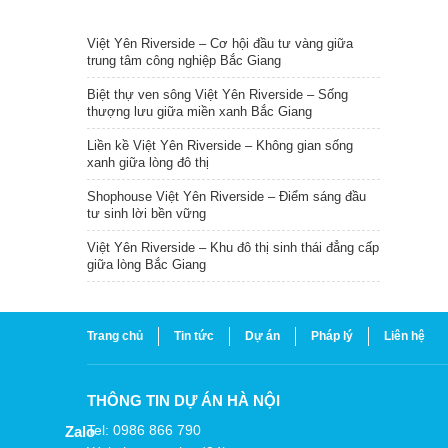
TIN NỔI BẬT
Việt Yên Riverside – Cơ hội đầu tư vàng giữa
trung tâm công nghiệp Bắc Giang
Biệt thự ven sông Việt Yên Riverside – Sống
thượng lưu giữa miền xanh Bắc Giang
Liền kề Việt Yên Riverside – Không gian sống
xanh giữa lòng đô thị
Shophouse Việt Yên Riverside – Điểm sáng đầu
tư sinh lời bền vững
Việt Yên Riverside – Khu đô thị sinh thái đẳng cấp
giữa lòng Bắc Giang
Trang chủ
Tin tức
Dự án
Pháp lý
Liên hệ
THÔNG TIN DỰ ÁN HÀ NỘI
Tel: 0986 866 790
Zalo