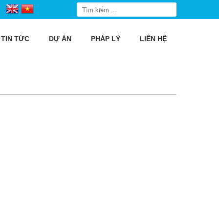
TIN TỨC
DỰ ÁN
PHÁP LÝ
LIÊN HỆ