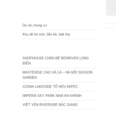
DỰ ÁN
Dự án chung cư
Khu đô thị mới, liền kề, biệt thự
CÁC DỰ ÁN MỚI NHẤT
SHOPHOUSE CHÂN ĐẾ BERRIVER LONG
BIÊN
MASTERISE CAO XÀ LÁ – HÀ NỘI SEASON
GARDEN
ICONIA LAKESIDE TỐ HỮU MIPEC
IMPERIA SKY PARK NAM AN KHÁNH
VIỆT YÊN RIVERSIDE BẮC GIANG