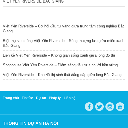
VIỆT YÊN RIVERSIDE BẮC GIANG
TIN NỔI BẬT
Việt Yên Riverside – Cơ hội đầu tư vàng giữa trung tâm công nghiệp Bắc
Giang
Biệt thự ven sông Việt Yên Riverside – Sống thượng lưu giữa miền xanh
Bắc Giang
Liền kề Việt Yên Riverside – Không gian sống xanh giữa lòng đô thị
Shophouse Việt Yên Riverside – Điểm sáng đầu tư sinh lời bền vững
Việt Yên Riverside – Khu đô thị sinh thái đẳng cấp giữa lòng Bắc Giang
Trang chủ
Tin tức
Dự án
Pháp lý
Liên hệ
THÔNG TIN DỰ ÁN HÀ NỘI