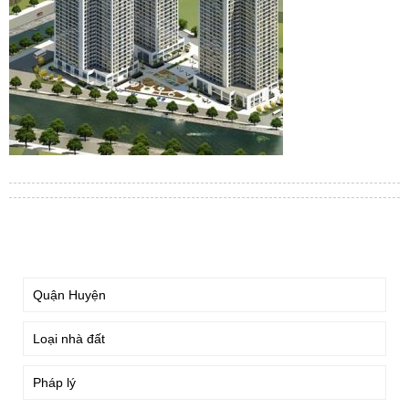
TÌM KIẾM