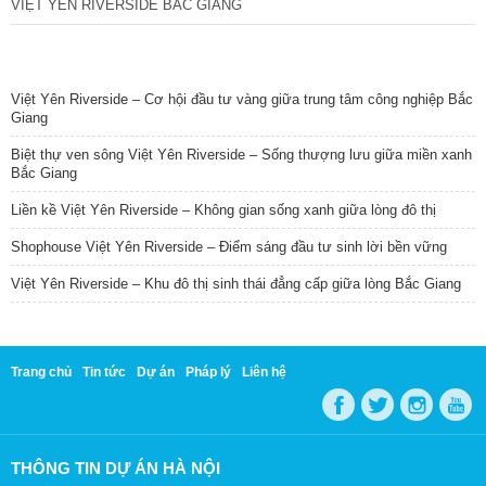
VIỆT YÊN RIVERSIDE BẮC GIANG
TIN NỔI BẬT
Việt Yên Riverside – Cơ hội đầu tư vàng giữa trung tâm công nghiệp Bắc
Giang
Biệt thự ven sông Việt Yên Riverside – Sống thượng lưu giữa miền xanh
Bắc Giang
Liền kề Việt Yên Riverside – Không gian sống xanh giữa lòng đô thị
Shophouse Việt Yên Riverside – Điểm sáng đầu tư sinh lời bền vững
Việt Yên Riverside – Khu đô thị sinh thái đẳng cấp giữa lòng Bắc Giang
Trang chủ
Tin tức
Dự án
Pháp lý
Liên hệ
THÔNG TIN DỰ ÁN HÀ NỘI