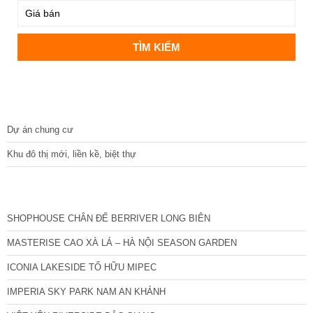
DỰ ÁN
Dự án chung cư
Khu đô thị mới, liền kề, biệt thự
CÁC DỰ ÁN MỚI NHẤT
SHOPHOUSE CHÂN ĐẾ BERRIVER LONG BIÊN
MASTERISE CAO XÀ LÁ – HÀ NỘI SEASON GARDEN
ICONIA LAKESIDE TỐ HỮU MIPEC
IMPERIA SKY PARK NAM AN KHÁNH