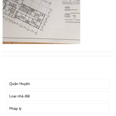
TÌM KIẾM